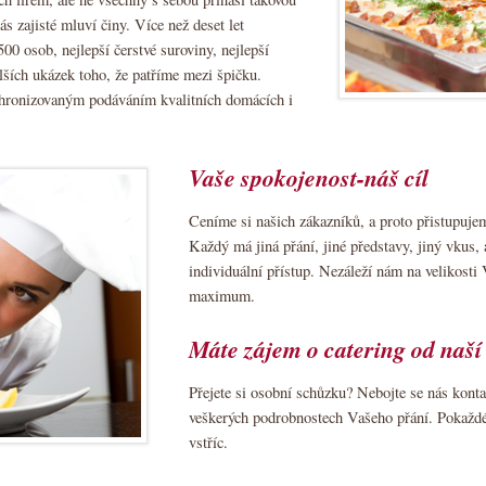
nás zajisté mluví činy. Více než deset let
500 osob, nejlepší čerstvé suroviny, nejlepší
lších ukázek toho, že patříme mezi špičku.
hronizovaným podáváním kvalitních domácích i
Vaše spokojenost-náš cíl
Ceníme si našich zákazníků, a proto přistupuj
Každý má jiná přání, jiné představy, jiný vkus,
individuální přístup. Nezáleží nám na velikost
maximum.
Máte zájem o catering od naší
Přejete si osobní schůzku? Nebojte se nás kont
veškerých podrobnostech Vašeho přání. Pokaž
vstříc.