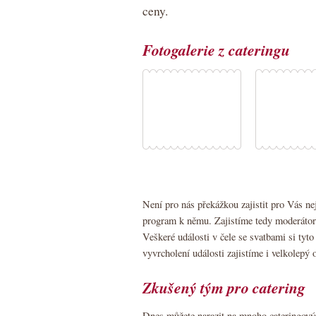
ceny.
Fotogalerie z cateringu
Není pro nás překážkou zajistit pro Vás ne
program k němu. Zajistíme tedy moderátory,
Veškeré události v čele se svatbami si tyt
vyvrcholení události zajistíme i velkolepý 
Zkušený tým pro catering
Dnes můžete narazit na mnoho cateringovýc