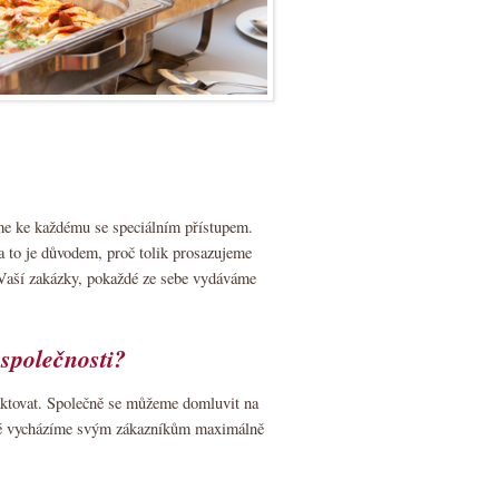
eme ke každému se speciálním přístupem.
 a to je důvodem, proč tolik prosazujeme
i Vaší zakázky, pokaždé ze sebe vydáváme
 společnosti?
aktovat. Společně se můžeme domluvit na
dé vycházíme svým zákazníkům maximálně