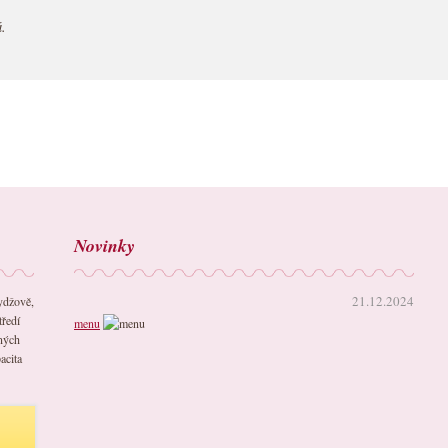
.
Novinky
21.12.2024
ydžově,
tředí
menu
ených
acita