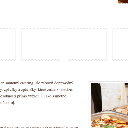
jen samotný catering, ale zároveň doprovodný
 zpěváky a zpěvačky, které znáte z televize.
o osobnosti přímo vyžadují. Jako samotné
ohňostroj.
h firem, ale ne všechny s sebou přináší takovou