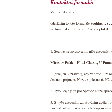
Kontaktní formulář
Vážení zákazníci,
souhlasíte se
odesláním tohoto formuláře
můžete
kdykoli
účelům je dobrovolné a
jej
1. Souhlas se zpracováním níže uvedených o
Miroslav Pošík – Hotel Classic, U Pam
, (dále jen „Správce“), aby ve smyslu záko
Jméno a příjmení, Název společnosti, IČ, e
2. Tyto údaje jsou pro Správce nutné zprac
3. S výše uvedeným zpracováním uděluji svů
posik@hotel- classic.cz nebo dopisu na ad