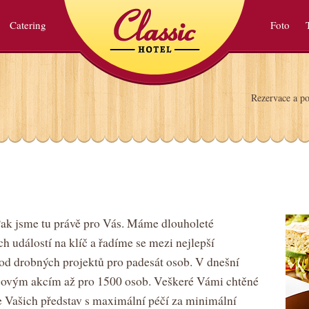
Classic
Hotel, Restaurace
Catering
Foto
Rezervace a 
 Pak jsme tu právě pro Vás. Máme dlouholeté
h událostí na klíč a řadíme se mezi nejlepší
 od drobných projektů pro padesát osob. V dnešní
ngovým akcím až pro 1500 osob. Veškeré Vámi chtěné
e Vašich představ s maximální péčí za minimální